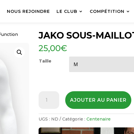
L
NOUS REJOINDRE
LE CLUB
COMPÉTITION
JAKO SOUS-MAILLO
Function
25,00
€
Taille
quantité
AJOUTER AU PANIER
de
JAKO
Sous-
UGS :
ND
Catégorie :
Centenaire
maillot
Function