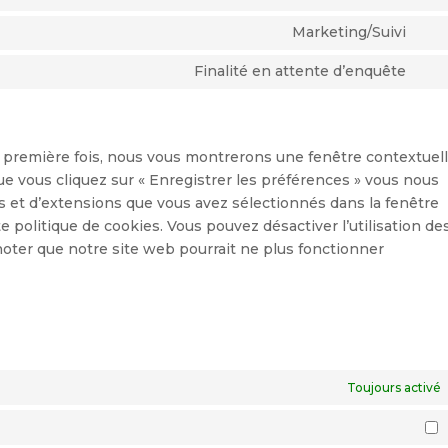
Con
ser
to
Marketing/Suivi
divi
Con
ser
(el
to
Finalité en attente d’enquête
str
the
Con
ser
to
goo
ser
ma
div
a première fois, nous vous montrerons une fenêtre contextuel
ue vous cliquez sur « Enregistrer les préférences » vous nous
ies et d’extensions que vous avez sélectionnés dans la fenêtre
 politique de cookies. Vous pouvez désactiver l’utilisation de
 noter que notre site web pourrait ne plus fonctionner
Toujours activé
S