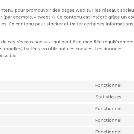
contenu pour promouvoir des pages web sur les réseaux socia
ager (par exemple, « tweet »). Ce contenu est intégré grâce un c
ies. Ce contenu peut stocker et traiter certaines informations
ité de ces réseaux sociaux (qui peut être modifiée régulièrement
rsonnelles) traitées en utilisant ces cookies. Les données
ossible.
Fonctionnel
Con
to
Statistiques
Con
ser
to
Fonctionnel
wo
Con
ser
to
Fonctionnel
wis
Con
ser
to
Fonctionnel
wor