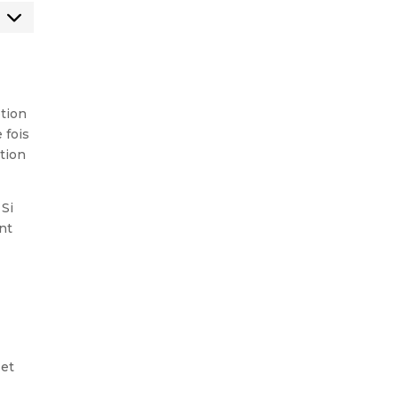
Marketing
ption
 fois
ction
 Si
nt
 et