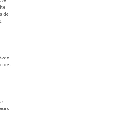
pte
ite
rs de
t.
 Avec
ndons
er
ieurs