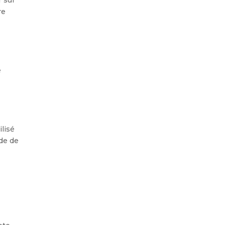
re
e
ilisé
ide de