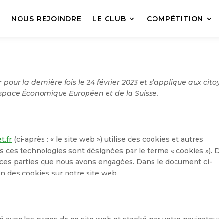
L
NOUS REJOINDRE
LE CLUB
COMPÉTITION
 pour la dernière fois le 24 février 2023 et s’applique aux cit
Espace Économique Européen et de la Suisse.
t.fr
(ci-après : « le site web ») utilise des cookies et autres
tes ces technologies sont désignées par le terme « cookies »). 
rces parties que nous avons engagées. Dans le document ci-
on des cookies sur notre site web.
é avec les pages de ce site web et stocké par votre navigateu