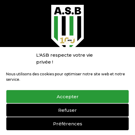
L'ASB respecte votre vie
privée !
INFORMATIONS
Nous utilisons des cookies pour optimiser notre site web et notre
Qui sommes nous ?
service.
Politique de confidentialité
Mentions légales
Accepter
Refuser
AS BEUVRY LA FORÊT
© Copyright 2026, Tous droits réservés.
Préférences