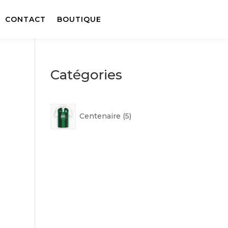
CONTACT
BOUTIQUE
Catégories
5
Centenaire
5
p
r
o
d
u
i
t
s